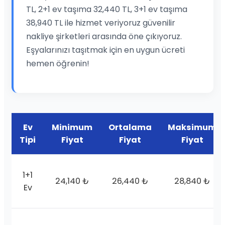
TL, 2+1 ev taşıma 32,440 TL, 3+1 ev taşıma
38,940 TL ile hizmet veriyoruz güvenilir
nakliye şirketleri arasında öne çıkıyoruz.
Eşyalarınızı taşıtmak için en uygun ücreti
hemen öğrenin!
Ev
Minimum
Ortalama
Maksimum
Tipi
Fiyat
Fiyat
Fiyat
1+1
24,140 ₺
26,440 ₺
28,840 ₺
Ev