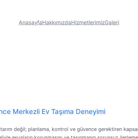
Anasayfa
Hakkımızda
Hizmetlerimiz
Galeri
ence Merkezli Ev Taşıma Deneyimi
aktarım değil; planlama, kontrol ve güvence gerektiren kapsa
liyle eşyaların korunmasını ve taşınmanın sorunsuz ilerlem