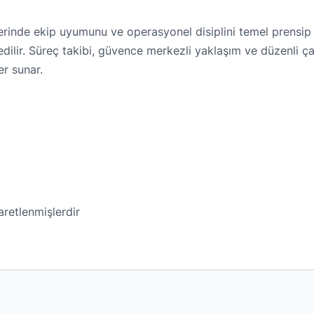
lerinde ekip uyumunu ve operasyonel disiplini temel prensi
edilir. Süreç takibi, güvence merkezli yaklaşım ve düzenli ç
er sunar.
şaretlenmişlerdir