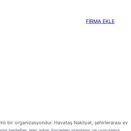
FİRMA EKLE
mlı bir organizasyondur. Havataş Nakliyat, şehirlerarası ev
esini hedefler. Her adım önceden planlanır ve uygulama