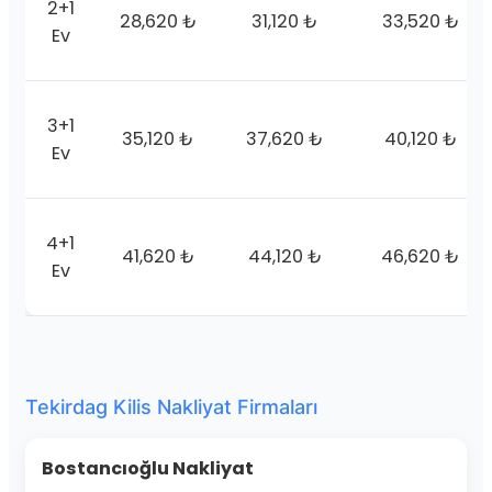
2+1
28,620 ₺
31,120 ₺
33,520 ₺
Ev
3+1
35,120 ₺
37,620 ₺
40,120 ₺
Ev
4+1
41,620 ₺
44,120 ₺
46,620 ₺
Ev
Tekirdag Kilis Nakliyat Firmaları
Bostancıoğlu Nakliyat