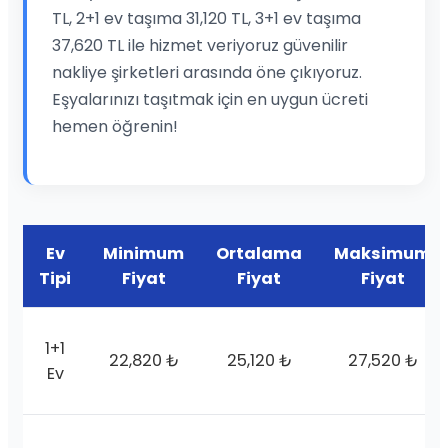
TL, 2+1 ev taşıma 31,120 TL, 3+1 ev taşıma
37,620 TL ile hizmet veriyoruz güvenilir
nakliye şirketleri arasında öne çıkıyoruz.
Eşyalarınızı taşıtmak için en uygun ücreti
hemen öğrenin!
Ev
Minimum
Ortalama
Maksimum
Tipi
Fiyat
Fiyat
Fiyat
1+1
22,820 ₺
25,120 ₺
27,520 ₺
Ev