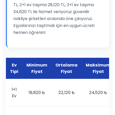
TL, 2+1 ev taşıma 28,120 TL, 3+1 ev taşıma
34,620 TL ile hizmet veriyoruz güvenilir
nakliye şirketleri arasında öne çıkıyoruz.
Eşyalarınızı taşıtmak için en uygun ücreti
hemen öğrenin!
Ev
Minimum
Ortalama
Maksimum
Tipi
Fiyat
Fiyat
Fiyat
1+1
19,820 ₺
22,120 ₺
24,520 ₺
Ev