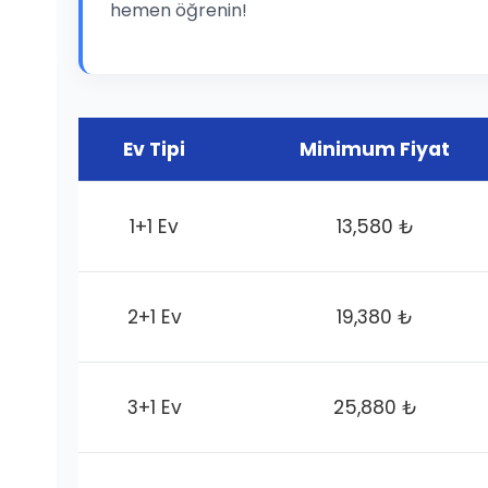
hemen öğrenin!
Ev Tipi
Minimum Fiyat
1+1 Ev
13,580 ₺
2+1 Ev
19,380 ₺
3+1 Ev
25,880 ₺