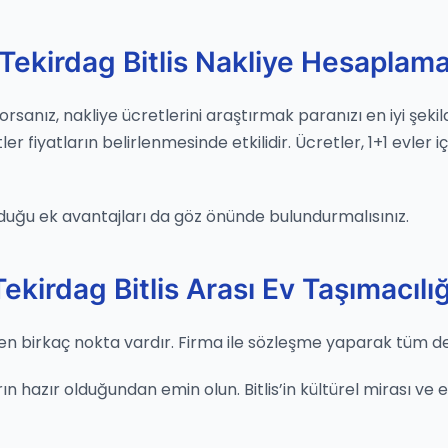
Tekirdag Bitlis Nakliye Hesaplam
yorsanız, nakliye ücretlerini araştırmak paranızı en iyi şek
fiyatların belirlenmesinde etkilidir. Ücretler, 1+1 evler iç
duğu ek avantajları da göz önünde bulundurmalısınız.
Tekirdag Bitlis Arası Ev Taşımacılığ
n birkaç nokta vardır. Firma ile sözleşme yaparak tüm deta
 hazır olduğundan emin olun. Bitlis’in kültürel mirası ve esk