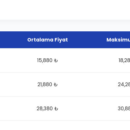
Ortalama Fiyat
Maksimu
15,880 ₺
18,2
21,880 ₺
24,2
28,380 ₺
30,8