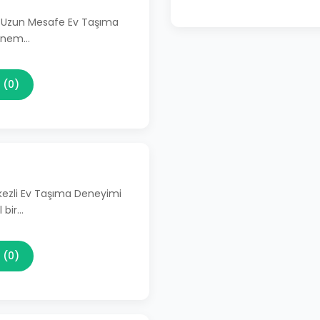
li Uzun Mesafe Ev Taşıma
 önem…
 (0)
kezli Ev Taşıma Deneyimi
 bir…
 (0)