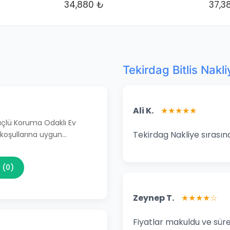
34,880 ₺
37,3
Tekirdag Bitlis Nakl
Ali K.
★★★★★
Güçlü Koruma Odaklı Ev
Tekirdag Nakliye sırasın
 koşullarına uygun…
 (0)
Zeynep T.
★★★★☆
Fiyatlar makuldu ve süre