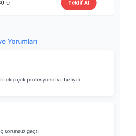
80 ₺
Teklif Al
iye Yorumları
da ekip çok profesyonel ve hızlıydı.
ç sorunsuz geçti.