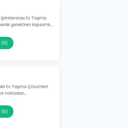
 Şehirlerarası Ev Taşıma
manlık gerektiren kapsamlı…
 (0)
aklı Ev Taşıma Çözümleri
 bir noktadan…
 (0)