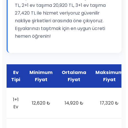
TL, 2+1 ev taşıma 20,920 TL, 3+1 ev taşıma
27,420 TL ile hizmet veriyoruz güvenilir
nakliye şirketleri arasında öne çıkıyoruz.
Eşyalarınızı taşıtmak için en uygun ücreti
hemen öğrenin!
Ev
Minimum
Ortalama
Maksimum
Tipi
Fiyat
Fiyat
Fiyat
1+1
12,620 ₺
14,920 ₺
17,320 ₺
Ev