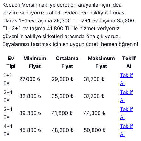
Kocaeli Mersin nakliye ücretleri arayanlar için ideal
çözüm sunuyoruz kaliteli evden eve nakliyat firması
olarak 1+1 ev taşıma 29,300 TL, 2+1 ev taşıma 35,300
TL, 3+1 ev taşıma 41,800 TL ile hizmet veriyoruz
güvenilir nakliye şirketleri arasında öne çıkıyoruz.
Eşyalarınızı taşıtmak için en uygun ücreti hemen öğrenin!
Ev
Minimum
Ortalama
Maksimum
Teklif
Tipi
Fiyat
Fiyat
Fiyat
Al
1+1
Teklif
27,000 ₺
29,300 ₺
31,700 ₺
Ev
Al
2+1
Teklif
32,800 ₺
35,300 ₺
37,700 ₺
Ev
Al
3+1
Teklif
39,300 ₺
41,800 ₺
44,300 ₺
Ev
Al
4+1
Teklif
45,800 ₺
48,300 ₺
50,800 ₺
Ev
Al