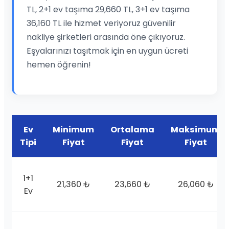
TL, 2+1 ev taşıma 29,660 TL, 3+1 ev taşıma
36,160 TL ile hizmet veriyoruz güvenilir
nakliye şirketleri arasında öne çıkıyoruz.
Eşyalarınızı taşıtmak için en uygun ücreti
hemen öğrenin!
Ev
Minimum
Ortalama
Maksimum
Tipi
Fiyat
Fiyat
Fiyat
1+1
21,360 ₺
23,660 ₺
26,060 ₺
Ev