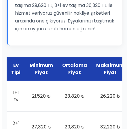
taşıma 29,820 TL, 3+1 ev taşıma 36,320 TL ile
hizmet veriyoruz güvenilir nakliye şirketleri
arasında öne çıkıyoruz. Eşyalarınızı taşıtmak
için en uygun ücreti hemen öğrenin!
Ev
Minimum
Ortalama
Maksimum
Tipi
Fiyat
Fiyat
Fiyat
1+1
21,520 ₺
23,820 ₺
26,220 ₺
Ev
2+1
27,320 ₺
29,820 ₺
32,220 ₺