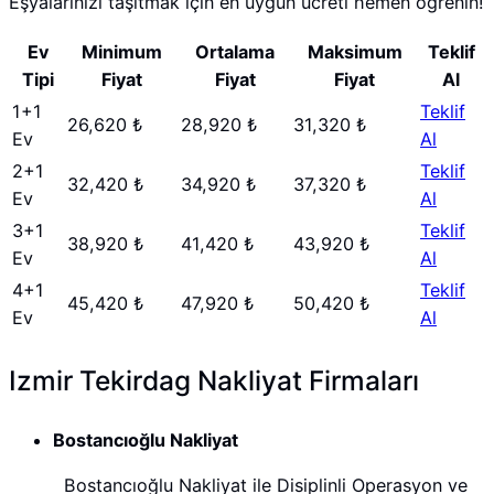
Eşyalarınızı taşıtmak için en uygun ücreti hemen öğrenin!
Ev
Minimum
Ortalama
Maksimum
Teklif
Tipi
Fiyat
Fiyat
Fiyat
Al
1+1
Teklif
26,620 ₺
28,920 ₺
31,320 ₺
Ev
Al
2+1
Teklif
32,420 ₺
34,920 ₺
37,320 ₺
Ev
Al
3+1
Teklif
38,920 ₺
41,420 ₺
43,920 ₺
Ev
Al
4+1
Teklif
45,420 ₺
47,920 ₺
50,420 ₺
Ev
Al
Izmir Tekirdag Nakliyat Firmaları
Bostancıoğlu Nakliyat
Bostancıoğlu Nakliyat ile Disiplinli Operasyon ve