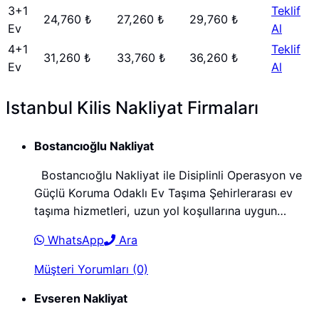
3+1
Teklif
24,760 ₺
27,260 ₺
29,760 ₺
Ev
Al
4+1
Teklif
31,260 ₺
33,760 ₺
36,260 ₺
Ev
Al
Istanbul Kilis Nakliyat Firmaları
Bostancıoğlu Nakliyat
Bostancıoğlu Nakliyat ile Disiplinli Operasyon ve
Güçlü Koruma Odaklı Ev Taşıma Şehirlerarası ev
taşıma hizmetleri, uzun yol koşullarına uygun…
WhatsApp
Ara
Müşteri Yorumları (0)
Evseren Nakliyat