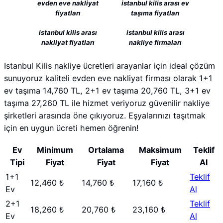
evden eve nakliyat
istanbul kilis arası ev
fiyatları
taşıma fiyatları
istanbul kilis arası
istanbul kilis arası
nakliyat fiyatları
nakliye firmaları
Istanbul Kilis nakliye ücretleri arayanlar için ideal çözüm
sunuyoruz kaliteli evden eve nakliyat firması olarak 1+1
ev taşıma 14,760 TL, 2+1 ev taşıma 20,760 TL, 3+1 ev
taşıma 27,260 TL ile hizmet veriyoruz güvenilir nakliye
şirketleri arasında öne çıkıyoruz. Eşyalarınızı taşıtmak
için en uygun ücreti hemen öğrenin!
Ev
Minimum
Ortalama
Maksimum
Teklif
Tipi
Fiyat
Fiyat
Fiyat
Al
1+1
Teklif
12,460 ₺
14,760 ₺
17,160 ₺
Ev
Al
2+1
Teklif
18,260 ₺
20,760 ₺
23,160 ₺
Ev
Al