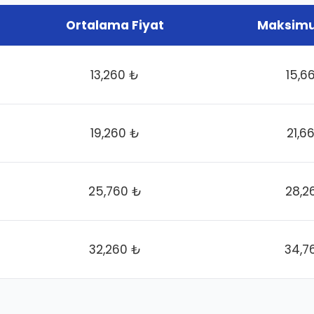
Ortalama Fiyat
Maksimu
13,260 ₺
15,6
19,260 ₺
21,6
25,760 ₺
28,2
32,260 ₺
34,7