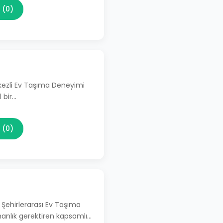
 (0)
kezli Ev Taşıma Deneyimi
 bir…
 (0)
 Şehirlerarası Ev Taşıma
manlık gerektiren kapsamlı…