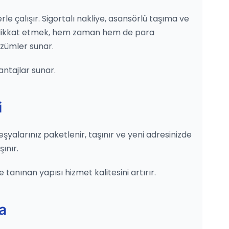
le çalışır. Sigortalı nakliye, asansörlü taşıma ve
ne dikkat etmek, hem zaman hem de para
özümler sunar.
antajlar sunar.
i
 eşyalarınız paketlenir, taşınır ve yeni adresinizde
ınır.
 tanınan yapısı hizmet kalitesini artırır.
a