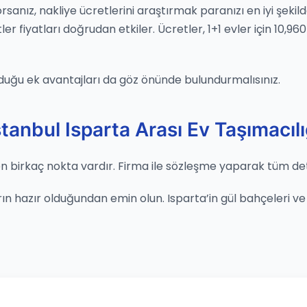
yorsanız, nakliye ücretlerini araştırmak paranızı en iyi şeki
 fiyatları doğrudan etkiler. Ücretler, 1+1 evler için 10,960
duğu ek avantajları da göz önünde bulundurmalısınız.
stanbul Isparta Arası Ev Taşımacılı
n birkaç nokta vardır. Firma ile sözleşme yaparak tüm detay
 hazır olduğundan emin olun. Isparta’in gül bahçeleri ve göl