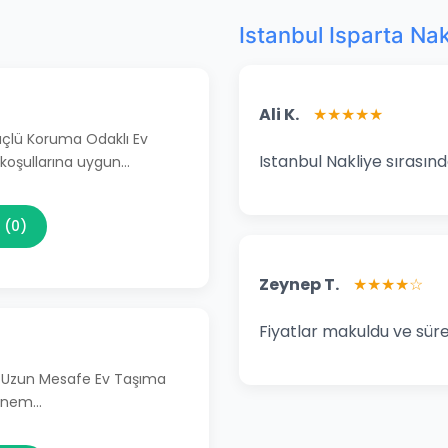
Istanbul Isparta Nak
Ali K.
★★★★★
Güçlü Koruma Odaklı Ev
Istanbul Nakliye sırasınd
 koşullarına uygun…
 (0)
Zeynep T.
★★★★☆
Fiyatlar makuldu ve süre
li Uzun Mesafe Ev Taşıma
 önem…