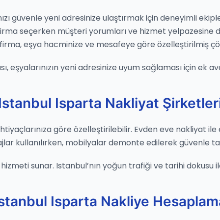
ızı güvenle yeni adresinize ulaştırmak için deneyimli ekipler
. Firma seçerken müşteri yorumları ve hizmet yelpazesi
firma, eşya hacminize ve mesafeye göre özelleştirilmiş ç
pısı, eşyalarınızın yeni adresinize uyum sağlaması için ek av
Istanbul Isparta Nakliyat Şirketler
htiyaçlarınıza göre özelleştirilebilir. Evden eve nakliyat ile
ajlar kullanılırken, mobilyalar demonte edilerek güvenle taş
izmeti sunar. Istanbul’nın yoğun trafiği ve tarihi dokusu ile
Istanbul Isparta Nakliye Hesaplam