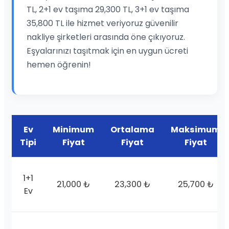
TL, 2+1 ev taşıma 29,300 TL, 3+1 ev taşıma
35,800 TL ile hizmet veriyoruz güvenilir
nakliye şirketleri arasında öne çıkıyoruz.
Eşyalarınızı taşıtmak için en uygun ücreti
hemen öğrenin!
Ev
Minimum
Ortalama
Maksimum
Tipi
Fiyat
Fiyat
Fiyat
1+1
21,000 ₺
23,300 ₺
25,700 ₺
Ev