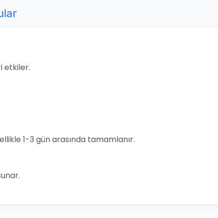
ular
 etkiler.
llikle 1-3 gün arasında tamamlanır.
sunar.