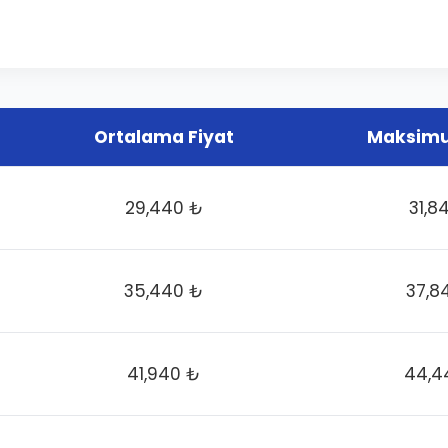
Ortalama Fiyat
Maksimu
29,440 ₺
31,8
35,440 ₺
37,8
41,940 ₺
44,4