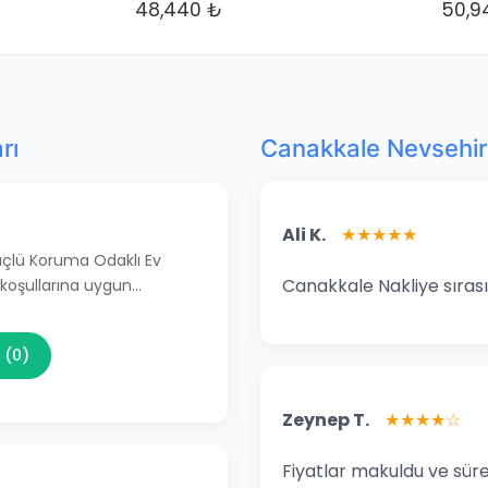
48,440 ₺
50,9
rı
Canakkale Nevsehir 
Ali K.
★★★★★
Güçlü Koruma Odaklı Ev
Canakkale Nakliye sırası
 koşullarına uygun…
 (0)
Zeynep T.
★★★★☆
Fiyatlar makuldu ve süre