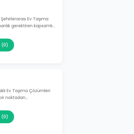
 Şehirlerarası Ev Taşıma
manlık gerektiren kapsamlı…
 (0)
aklı Ev Taşıma Çözümleri
 bir noktadan…
 (0)