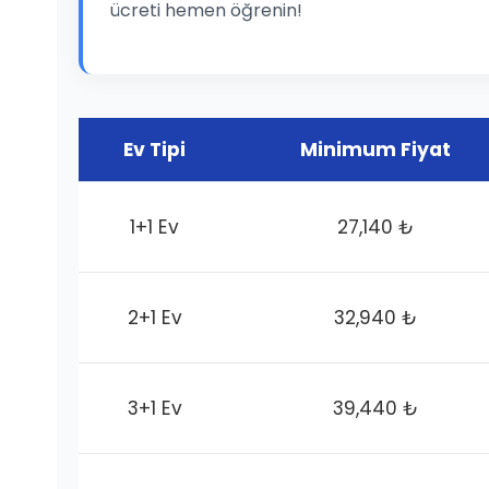
ücreti hemen öğrenin!
Ev Tipi
Minimum Fiyat
1+1 Ev
27,140 ₺
2+1 Ev
32,940 ₺
3+1 Ev
39,440 ₺