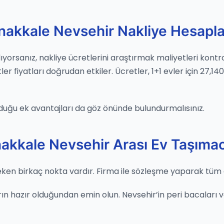
nakkale Nevsehir Nakliye Hesapl
ıyorsanız, nakliye ücretlerini araştırmak maliyetleri kontro
 fiyatları doğrudan etkiler. Ücretler, 1+1 evler için 27,140
duğu ek avantajları da göz önünde bulundurmalısınız.
akkale Nevsehir Arası Ev Taşımacı
ken birkaç nokta vardır. Firma ile sözleşme yaparak tüm det
ın hazır olduğundan emin olun. Nevsehir’in peri bacaları ve