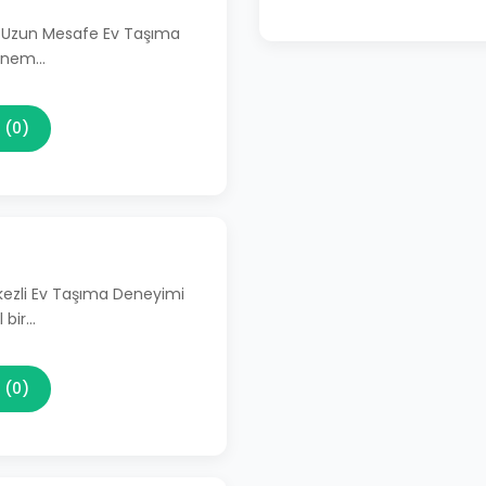
li Uzun Mesafe Ev Taşıma
 önem…
 (0)
kezli Ev Taşıma Deneyimi
 bir…
 (0)