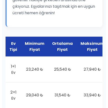
çıkıyoruz. Eşyalarınızı taşıtmak için en uygun
ücreti hemen öğrenin!
Ev
Minimum
Ortalama
Maksimum
Tipi
Fiyat
Fiyat
Fiyat
1+1
23,240 ₺
25,540 ₺
27,940 ₺
Ev
2+1
29,040 ₺
31,540 ₺
33,940 ₺
Ev