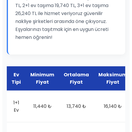
TL, 2+1 ev taşıma 19,740 TL, 3+1 ev taşıma
26,240 TL ile hizmet veriyoruz güvenilir
nakliye şirketleri arasında öne çıkıyoruz.
Eşyalarınızı taşıtmak için en uygun ücreti
hemen öğrenin!
Ev
Minimum
Ortalama
Maksimum
Tipi
Fiyat
Fiyat
Fiyat
1+1
11,440 ₺
13,740 ₺
16,140 ₺
Ev