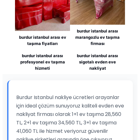
burdur istanbul arası
burdur istanbul arası ev
marangozlu ev taşıma
taşıma fiyatları
firması
burdur istanbul arası
burdur istanbul arası
profesyonel ev taşıma
sigotalı evden eve
hizmeti
nakliyat
Burdur Istanbul nakliye ücretleri arayanlar
için ideal çözüm sunuyoruz kaliteli evden eve
nakliyat firması olarak 1+1 ev taşıma 28,560
TL, 2+1 ev taşıma 34,560 TL, 3+1 ev taşıma
41,060 TL ile hizmet veriyoruz güvenilir
nakliye şirketleri arasında öne çıkıyoruz.