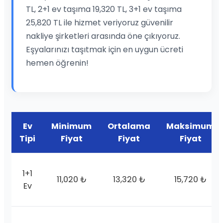
TL, 2+1 ev taşıma 19,320 TL, 3+1 ev taşıma
25,820 TL ile hizmet veriyoruz güvenilir
nakliye şirketleri arasında öne çıkıyoruz.
Eşyalarınızı taşıtmak için en uygun ücreti
hemen öğrenin!
Ev
Minimum
Ortalama
Maksimum
Tipi
Fiyat
Fiyat
Fiyat
1+1
11,020 ₺
13,320 ₺
15,720 ₺
Ev