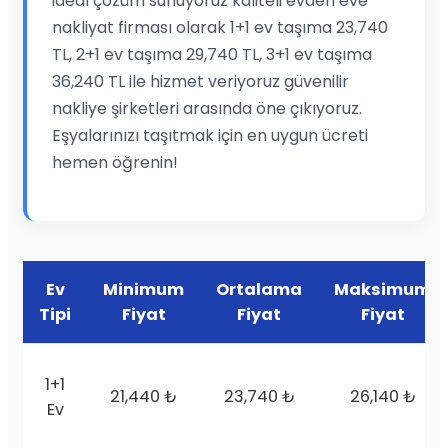
ideal çözüm sunuyoruz kaliteli evden eve
nakliyat firması olarak 1+1 ev taşıma 23,740
TL, 2+1 ev taşıma 29,740 TL, 3+1 ev taşıma
36,240 TL ile hizmet veriyoruz güvenilir
nakliye şirketleri arasında öne çıkıyoruz.
Eşyalarınızı taşıtmak için en uygun ücreti
hemen öğrenin!
Ev
Minimum
Ortalama
Maksimum
Tipi
Fiyat
Fiyat
Fiyat
1+1
21,440 ₺
23,740 ₺
26,140 ₺
Ev