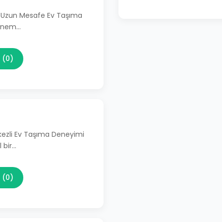
li Uzun Mesafe Ev Taşıma
 önem…
 (0)
kezli Ev Taşıma Deneyimi
 bir…
 (0)