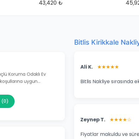
43,420 ₺
45,9
Bitlis Kirikkale Nakl
Ali K.
★★★★★
Güçlü Koruma Odaklı Ev
Bitlis Nakliye sırasında e
 koşullarına uygun…
 (0)
Zeynep T.
★★★★☆
Fiyatlar makuldu ve süre