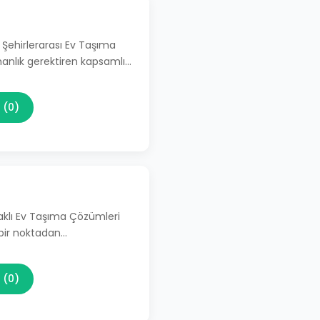
 Şehirlerarası Ev Taşıma
manlık gerektiren kapsamlı…
 (0)
aklı Ev Taşıma Çözümleri
 bir noktadan…
 (0)