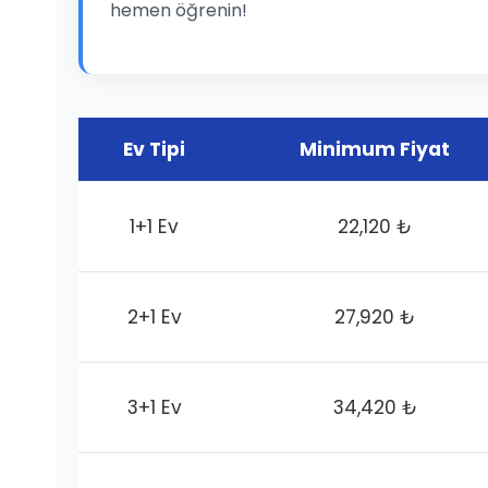
hemen öğrenin!
Ev Tipi
Minimum Fiyat
1+1 Ev
22,120 ₺
2+1 Ev
27,920 ₺
3+1 Ev
34,420 ₺