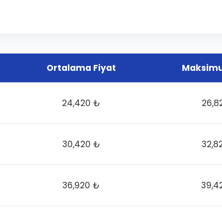
Ortalama Fiyat
Maksimu
24,420 ₺
26,8
30,420 ₺
32,8
36,920 ₺
39,4