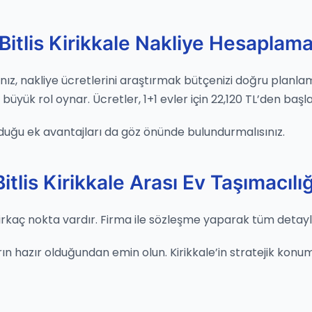
Bitlis Kirikkale Nakliye Hesaplam
rsanız, nakliye ücretlerini araştırmak bütçenizi doğru plan
yük rol oynar. Ücretler, 1+1 evler için 22,120 TL’den başlar
duğu ek avantajları da göz önünde bulundurmalısınız.
Bitlis Kirikkale Arası Ev Taşımacılığ
irkaç nokta vardır. Firma ile sözleşme yaparak tüm detaylar
n hazır olduğundan emin olun. Kirikkale’in stratejik konumu 