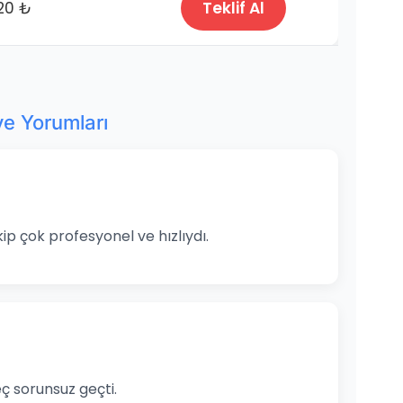
20 ₺
Teklif Al
iye Yorumları
kip çok profesyonel ve hızlıydı.
ç sorunsuz geçti.