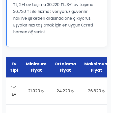
TL, 2+1 ev taşıma 30,220 TL, 3+1 ev taşıma
36,720 TL ile hizmet veriyoruz güvenilir
nakliye şirketleri arasında öne çıkıyoruz.
Eşyalarınızı taşıtmak için en uygun ücreti
hemen öğrenin!
Ev
Minimum
Ortalama
Maksimum
Tipi
Fiyat
Fiyat
Fiyat
1+1
21,920 ₺
24,220 ₺
26,620 ₺
Ev