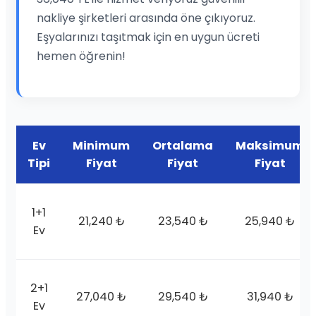
nakliye şirketleri arasında öne çıkıyoruz.
Eşyalarınızı taşıtmak için en uygun ücreti
hemen öğrenin!
Ev
Minimum
Ortalama
Maksimum
Tipi
Fiyat
Fiyat
Fiyat
1+1
21,240 ₺
23,540 ₺
25,940 ₺
Ev
2+1
27,040 ₺
29,540 ₺
31,940 ₺
Ev