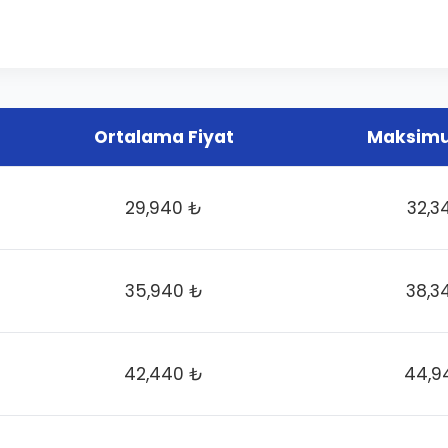
Ortalama Fiyat
Maksimu
29,940 ₺
32,3
35,940 ₺
38,3
42,440 ₺
44,9