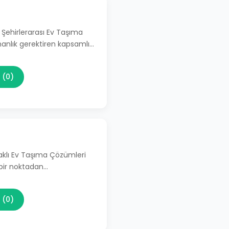
 Şehirlerarası Ev Taşıma
manlık gerektiren kapsamlı…
 (0)
aklı Ev Taşıma Çözümleri
 bir noktadan…
 (0)