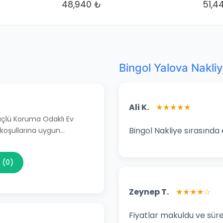
48,940 ₺
51,4
Bingol Yalova Nakli
Ali K.
★★★★★
Güçlü Koruma Odaklı Ev
Bingol Nakliye sırasında 
 koşullarına uygun…
 (0)
Zeynep T.
★★★★☆
Fiyatlar makuldu ve süre