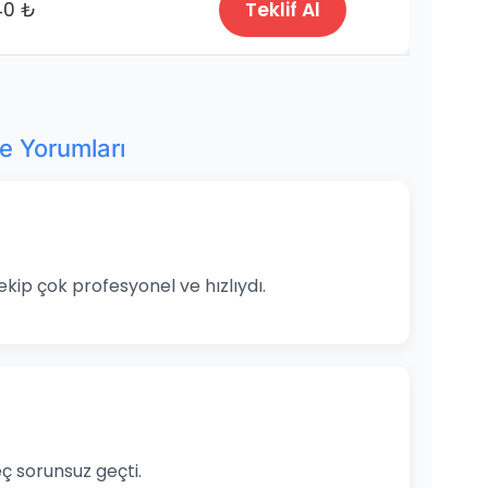
40 ₺
Teklif Al
ye Yorumları
ekip çok profesyonel ve hızlıydı.
ç sorunsuz geçti.