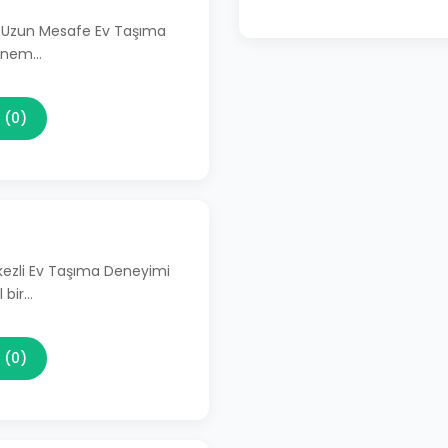
li Uzun Mesafe Ev Taşıma
 önem…
 (0)
kezli Ev Taşıma Deneyimi
 bir…
 (0)