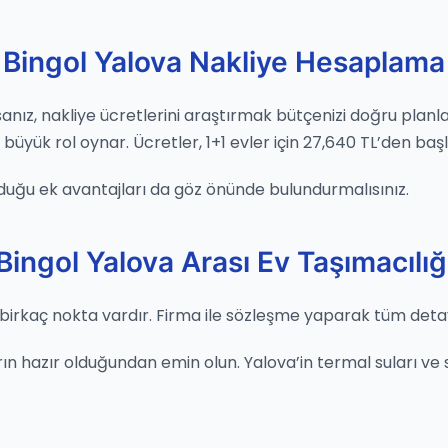
Bingol Yalova Nakliye Hesaplama
orsanız, nakliye ücretlerini araştırmak bütçenizi doğru plan
yük rol oynar. Ücretler, 1+1 evler için 27,640 TL’den başlar
duğu ek avantajları da göz önünde bulundurmalısınız.
Bingol Yalova Arası Ev Taşımacılığ
birkaç nokta vardır. Firma ile sözleşme yaparak tüm detayla
 hazır olduğundan emin olun. Yalova’in termal suları ve saki