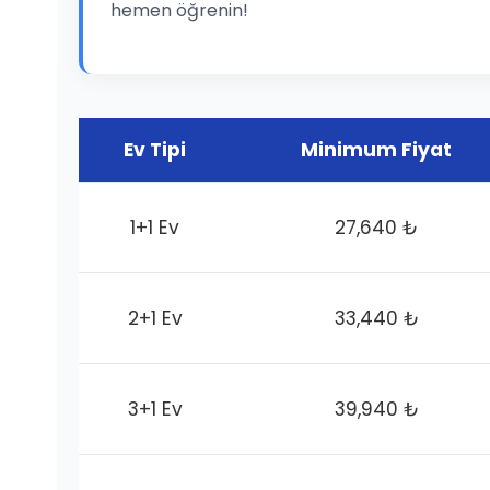
hemen öğrenin!
Ev Tipi
Minimum Fiyat
1+1 Ev
27,640 ₺
2+1 Ev
33,440 ₺
3+1 Ev
39,940 ₺