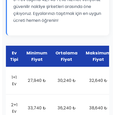
güvenilir nakliye şirketleri arasında öne
çıkıyoruz. Eşyalarınızı taşıtmak için en uygun
ücreti hemen öğrenin!
Ev
Minimum
Ortalama
Maksimum
Tipi
Fiyat
Fiyat
Fiyat
1+1
27,940 ₺
30,240 ₺
32,640 ₺
Ev
2+1
33,740 ₺
36,240 ₺
38,640 ₺
Ev