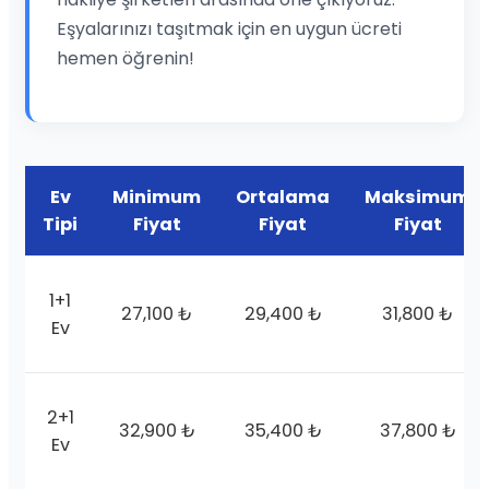
Eşyalarınızı taşıtmak için en uygun ücreti
hemen öğrenin!
Ev
Minimum
Ortalama
Maksimum
Tipi
Fiyat
Fiyat
Fiyat
1+1
27,100 ₺
29,400 ₺
31,800 ₺
Ev
2+1
32,900 ₺
35,400 ₺
37,800 ₺
Ev