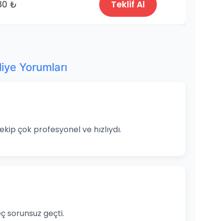
80 ₺
Teklif Al
liye Yorumları
 ekip çok profesyonel ve hızlıydı.
ç sorunsuz geçti.