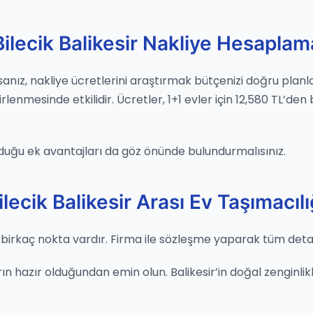
Bilecik Balikesir Nakliye Hesaplam
yorsanız, nakliye ücretlerini araştırmak bütçenizi doğru pla
rlenmesinde etkilidir. Ücretler, 1+1 evler için 12,580 TL’den
duğu ek avantajları da göz önünde bulundurmalısınız.
ilecik Balikesir Arası Ev Taşımacılı
 birkaç nokta vardır. Firma ile sözleşme yaparak tüm detayla
 hazır olduğundan emin olun. Balikesir’in doğal zenginlikler