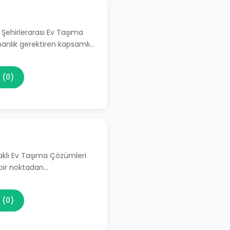
 Şehirlerarası Ev Taşıma
manlık gerektiren kapsamlı…
 (0)
aklı Ev Taşıma Çözümleri
 bir noktadan…
 (0)