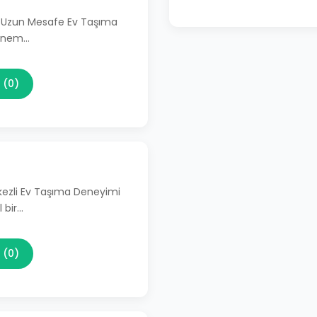
li Uzun Mesafe Ev Taşıma
 önem…
 (0)
kezli Ev Taşıma Deneyimi
 bir…
 (0)