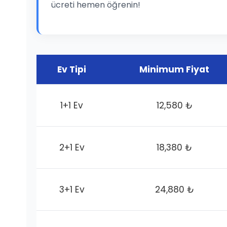
ücreti hemen öğrenin!
Ev Tipi
Minimum Fiyat
1+1 Ev
12,580 ₺
2+1 Ev
18,380 ₺
3+1 Ev
24,880 ₺