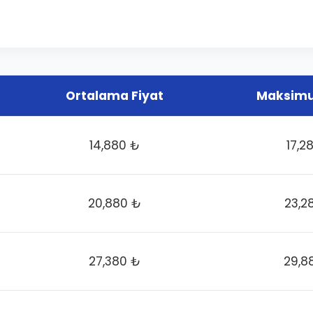
Ortalama Fiyat
Maksimu
14,880 ₺
17,2
20,880 ₺
23,2
27,380 ₺
29,8