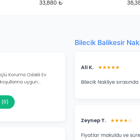
33,880 ₺
36,3
Bilecik Balikesir Nak
Ali K.
★★★★★
Güçlü Koruma Odaklı Ev
Bilecik Nakliye sırasında
 koşullarına uygun…
 (0)
Zeynep T.
★★★★☆
Fiyatlar makuldu ve süre