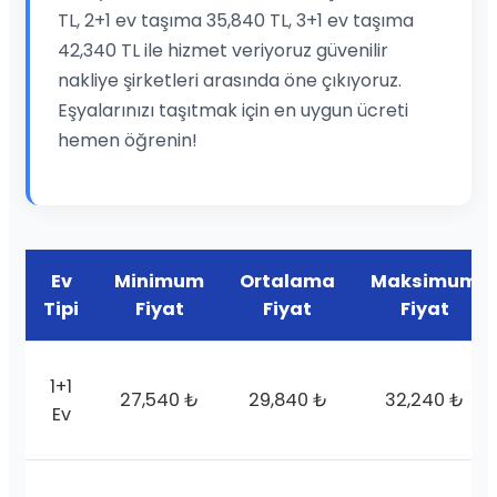
TL, 2+1 ev taşıma 35,840 TL, 3+1 ev taşıma
42,340 TL ile hizmet veriyoruz güvenilir
nakliye şirketleri arasında öne çıkıyoruz.
Eşyalarınızı taşıtmak için en uygun ücreti
hemen öğrenin!
Ev
Minimum
Ortalama
Maksimum
Tipi
Fiyat
Fiyat
Fiyat
1+1
27,540 ₺
29,840 ₺
32,240 ₺
Ev