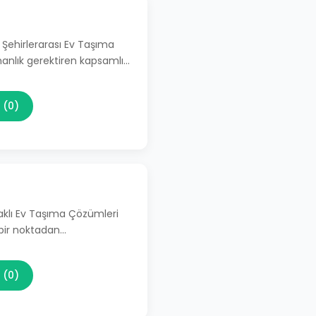
 Şehirlerarası Ev Taşıma
manlık gerektiren kapsamlı…
 (0)
aklı Ev Taşıma Çözümleri
 bir noktadan…
 (0)