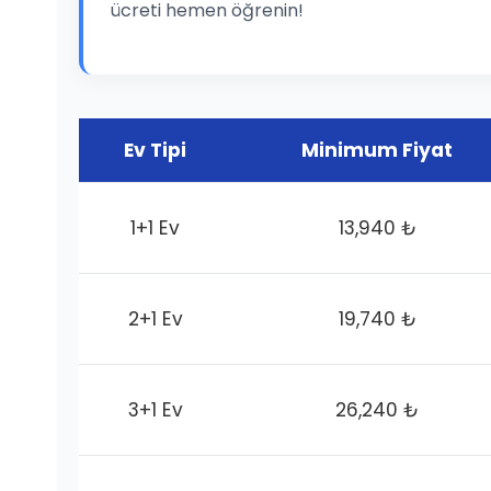
ücreti hemen öğrenin!
Ev Tipi
Minimum Fiyat
1+1 Ev
13,940 ₺
2+1 Ev
19,740 ₺
3+1 Ev
26,240 ₺