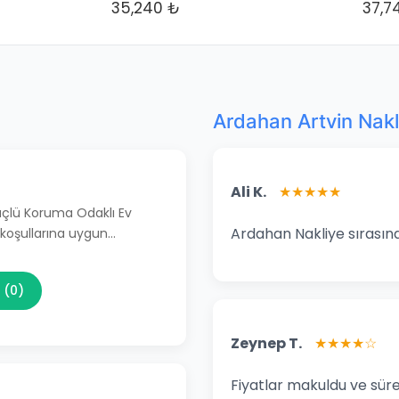
35,240 ₺
37,7
Ardahan Artvin Nakl
Ali K.
★★★★★
Güçlü Koruma Odaklı Ev
Ardahan Nakliye sırasınd
 koşullarına uygun…
 (0)
Zeynep T.
★★★★☆
Fiyatlar makuldu ve süre