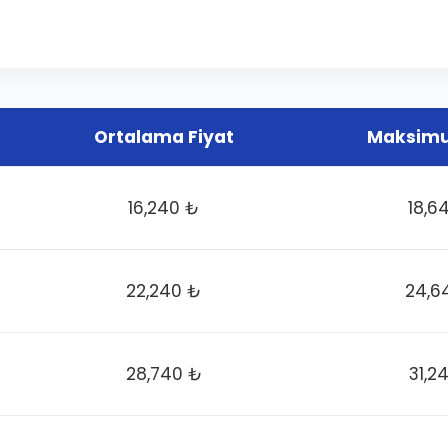
Ortalama Fiyat
Maksimu
16,240 ₺
18,6
22,240 ₺
24,6
28,740 ₺
31,2