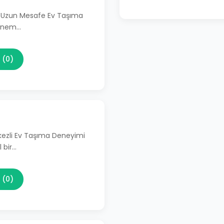
li Uzun Mesafe Ev Taşıma
 önem…
 (0)
kezli Ev Taşıma Deneyimi
 bir…
 (0)