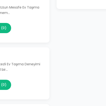
li Uzun Mesafe Ev Taşıma
 önem…
 (0)
kezli Ev Taşıma Deneyimi
 bir…
 (0)