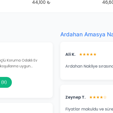
44,100 ₺
46,6
Ardahan Amasya Nak
Ali K.
★★★★★
Güçlü Koruma Odaklı Ev
Ardahan Nakliye sırasınd
 koşullarına uygun…
 (0)
Zeynep T.
★★★★☆
Fiyatlar makuldu ve süre