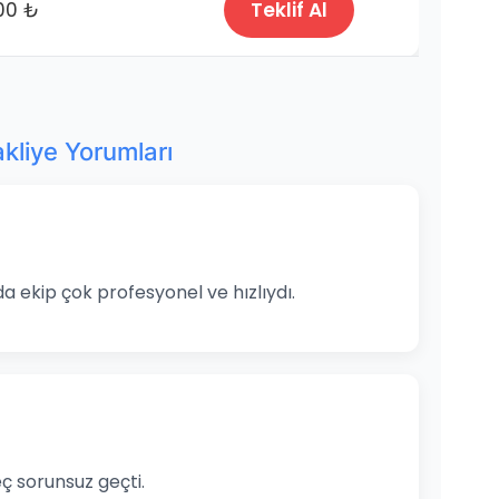
00 ₺
Teklif Al
liye Yorumları
a ekip çok profesyonel ve hızlıydı.
ç sorunsuz geçti.