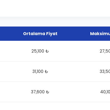
Ortalama Fiyat
Maksimu
25,100 ₺
27,5
31,100 ₺
33,5
37,600 ₺
40,1