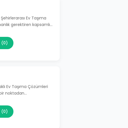
 Şehirlerarası Ev Taşıma
manlık gerektiren kapsamlı…
 (0)
aklı Ev Taşıma Çözümleri
 bir noktadan…
 (0)