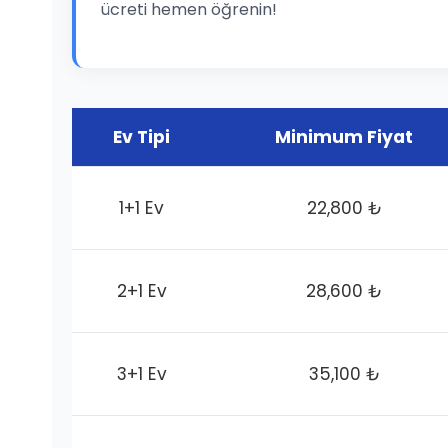
ücreti hemen öğrenin!
Ev Tipi
Minimum Fiyat
1+1 Ev
22,800 ₺
2+1 Ev
28,600 ₺
3+1 Ev
35,100 ₺