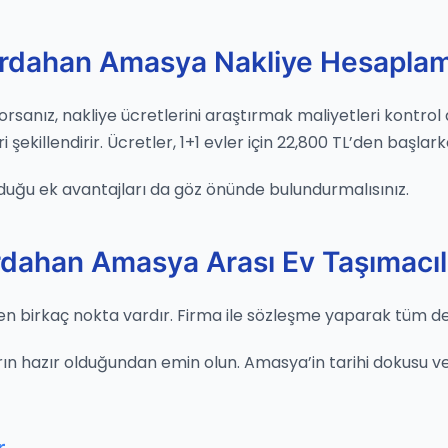
rdahan Amasya Nakliye Hesapla
yorsanız, nakliye ücretlerini araştırmak maliyetleri kontrol
ekillendirir. Ücretler, 1+1 evler için 22,800 TL’den başlarke
duğu ek avantajları da göz önünde bulundurmalısınız.
dahan Amasya Arası Ev Taşımacıl
n birkaç nokta vardır. Firma ile sözleşme yaparak tüm detay
n hazır olduğundan emin olun. Amasya’in tarihi dokusu ve Ye