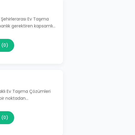
 Şehirlerarası Ev Taşıma
manlık gerektiren kapsamlı…
 (0)
aklı Ev Taşıma Çözümleri
 bir noktadan…
 (0)