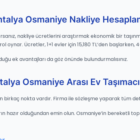
ntalya Osmaniye Nakliye Hesapla
ıyorsanız, nakliye ücretlerini araştırmak ekonomik bir taşı
 oynar. Ücretler, 1+1 evler için 15,180 TL’den başlarken, 4+1
duğu ek avantajları da göz önünde bulundurmalısınız.
talya Osmaniye Arası Ev Taşımacıl
 birkaç nokta vardır. Firma ile sözleşme yaparak tüm detay
n hazır olduğundan emin olun. Osmaniye’in bereketli toprak