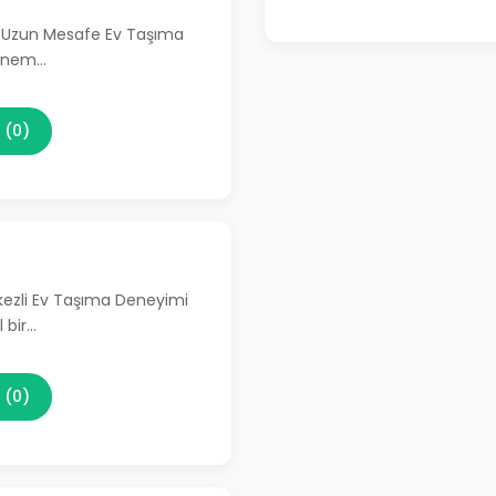
li Uzun Mesafe Ev Taşıma
 önem…
 (0)
kezli Ev Taşıma Deneyimi
 bir…
 (0)