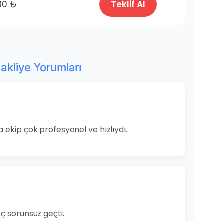
80 ₺
Teklif Al
kliye Yorumları
a ekip çok profesyonel ve hızlıydı.
ç sorunsuz geçti.