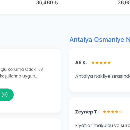
36,480 ₺
38,9
Antalya Osmaniye Na
Ali K.
★★★★★
Güçlü Koruma Odaklı Ev
Antalya Nakliye sırasınd
 koşullarına uygun…
 (0)
Zeynep T.
★★★★☆
Fiyatlar makuldu ve süre