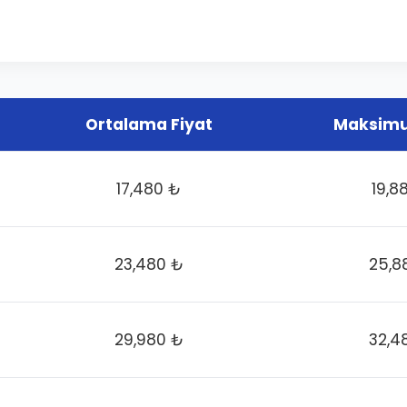
Ortalama Fiyat
Maksimu
17,480 ₺
19,8
23,480 ₺
25,8
29,980 ₺
32,4