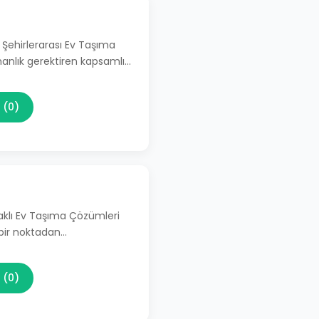
 Şehirlerarası Ev Taşıma
manlık gerektiren kapsamlı…
 (0)
aklı Ev Taşıma Çözümleri
 bir noktadan…
 (0)