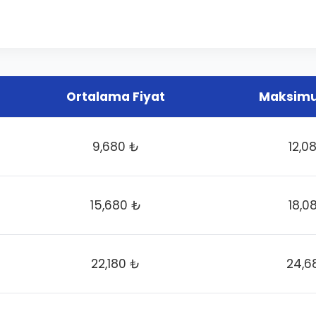
Ortalama Fiyat
Maksimu
9,680 ₺
12,0
15,680 ₺
18,0
22,180 ₺
24,6