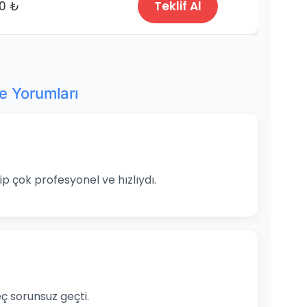
80 ₺
Teklif Al
ye Yorumları
ip çok profesyonel ve hızlıydı.
ç sorunsuz geçti.