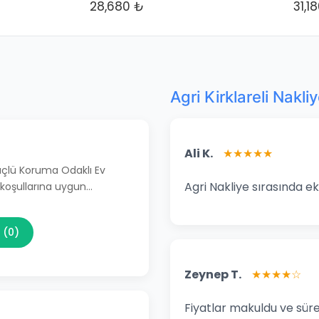
28,680 ₺
31,1
Agri Kirklareli Nakli
Ali K.
★★★★★
Güçlü Koruma Odaklı Ev
Agri Nakliye sırasında ek
 koşullarına uygun…
 (0)
Zeynep T.
★★★★☆
Fiyatlar makuldu ve süre