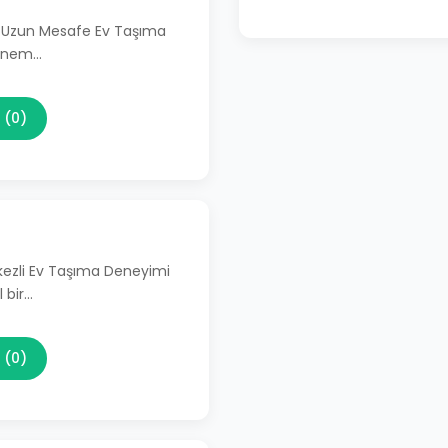
li Uzun Mesafe Ev Taşıma
 önem…
 (0)
kezli Ev Taşıma Deneyimi
 bir…
 (0)