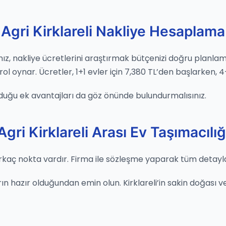
Agri Kirklareli Nakliye Hesaplama
sanız, nakliye ücretlerini araştırmak bütçenizi doğru planla
 oynar. Ücretler, 1+1 evler için 7,380 TL’den başlarken, 4+1 
duğu ek avantajları da göz önünde bulundurmalısınız.
Agri Kirklareli Arası Ev Taşımacılığ
rkaç nokta vardır. Firma ile sözleşme yaparak tüm detayları
n hazır olduğundan emin olun. Kirklareli’in sakin doğası ve