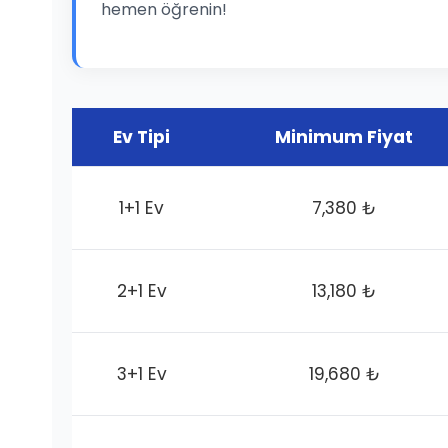
hemen öğrenin!
Ev Tipi
Minimum Fiyat
1+1 Ev
7,380 ₺
2+1 Ev
13,180 ₺
3+1 Ev
19,680 ₺