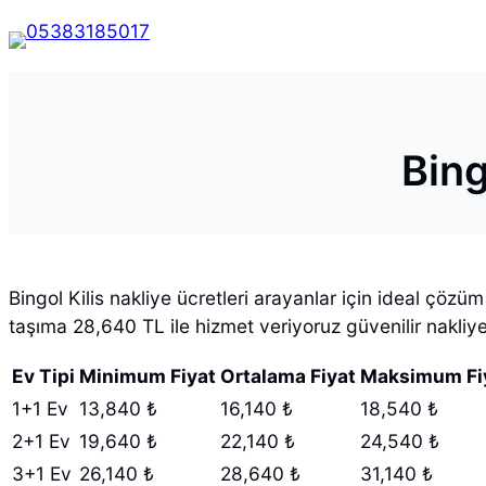
Bing
Bingol Kilis nakliye ücretleri arayanlar için ideal çöz
taşıma 28,640 TL ile hizmet veriyoruz güvenilir nakliye
Ev Tipi
Minimum Fiyat
Ortalama Fiyat
Maksimum Fi
1+1 Ev
13,840 ₺
16,140 ₺
18,540 ₺
2+1 Ev
19,640 ₺
22,140 ₺
24,540 ₺
3+1 Ev
26,140 ₺
28,640 ₺
31,140 ₺