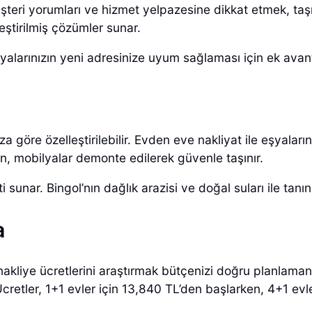
üşteri yorumları ve hizmet yelpazesine dikkat etmek, ta
ştirilmiş çözümler sunar.
ı, eşyalarınızın yeni adresinize uyum sağlaması için ek avan
nıza göre özelleştirilebilir. Evden eve nakliyat ile eşyalar
rken, mobilyalar demonte edilerek güvenle taşınır.
sunar. Bingol’nın dağlık arazisi ve doğal suları ile tanına
a
z, nakliye ücretlerini araştırmak bütçenizi doğru planlam
Ücretler, 1+1 evler için 13,840 TL’den başlarken, 4+1 evle